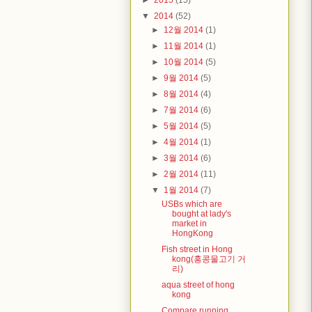
►
2015
(15)
▼
2014
(52)
►
12월 2014
(1)
►
11월 2014
(1)
►
10월 2014
(5)
►
9월 2014
(5)
►
8월 2014
(4)
►
7월 2014
(6)
►
5월 2014
(5)
►
4월 2014
(1)
►
3월 2014
(6)
►
2월 2014
(11)
▼
1월 2014
(7)
USBs which are
bought at lady's
market in
HongKong
Fish street in Hong
kong(홍콩물고기 거
리)
aqua street of hong
kong
Compare running