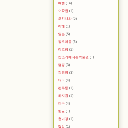
여행
(14)
오죽헌
(1)
오키나와
(5)
이해
(1)
일본
(5)
장호마을
(3)
장호항
(2)
참소리에디슨박물관
(1)
캠핑
(3)
캠핑장
(3)
태국
(4)
편두통
(1)
하지원
(1)
한국
(4)
한글
(1)
현미경
(1)
혈압
(1)