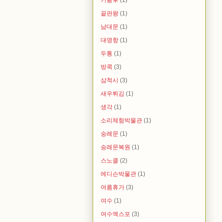
끝판왕
(1)
남대문
(1)
대명항
(1)
두통
(1)
방콕
(3)
삼척시
(3)
새우튀김
(1)
생각
(1)
소리체험박물관
(1)
숭례문
(1)
숭례문복원
(1)
스노클
(2)
에디슨박물관
(1)
여름휴가
(3)
여수
(1)
여수엑스포
(3)