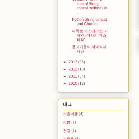
time of String
concat methods in
...
Python String concat
and Charset
대학로 카스테라집 '기
적'-'나카사키 카스
테라'
물고기들의 저녁식사
시간
►
2013
(36)
►
2012
(13)
►
2011
(34)
►
2010
(12)
태그
가을여행
(4)
강릉
(1)
건강
(1)
기황후
(1)