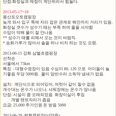
단점:화장실과 매점이 계단위라서 힘들다.
2013-05-17~18
몽산포오토캠핑장
늦게 와서 입구 쪽에 자리 잡은 관계로 해안까지 거리가 있음.
화장실 갯수가 성수기 때는 부족 하여 줄을 서야함
수압이 약해 물이 잘 안나옴
** 성수기 때를 피해서 오는 것이 바람직.
* 송화가루가 많아서 솔을 하나 비치 하는 것도 요령.
2013-06-15 강화 삼별초캠핑장
선착순
서울에서 73km
특징 : 대형수영장이 있음 수심이 80, 120 으로 아이들이 놀
기좋음 두당 5000원. 물이 암반수라 소독약 냄새가 없음.
설치: 계단식으로 되어있어, 여럿이 같이 칠수 없음
개수대는 온수가 나오나, 샤워장에는 온수가 않나옴
단점: 시설이 좀 오래되었음 화장이실이 후짐
개별 텐트자리가 좁음
요금: 25,000 추가인원 돈 받음 5000
2013-06-29 팔현캠핑장(남양주)