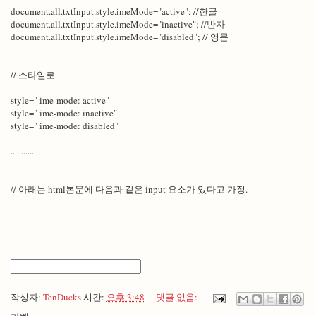
document.all.txtInput.style.imeMode="active"; //한글
document.all.txtInput.style.imeMode="inactive"; //반자
document.all.txtInput.style.imeMode="disabled"; // 영문
// 스타일로
style=" ime-mode: active"
style=" ime-mode: inactive"
style=" ime-mode: disabled"
...........
// 아래는 html본문에 다음과 같은 input 요소가 있다고 가정.
작성자:
TenDucks
시간:
오후 3:48
댓글 없음: