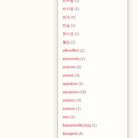
편두통
(1)
하지원
(1)
한국
(4)
한글
(1)
현미경
(1)
혈압
(1)
aftereffect
(1)
anaconda
(1)
android
(3)
animal
(3)
appstore
(2)
aquarium
(16)
arduino
(3)
autumn
(1)
aws
(2)
BalsamicMockup
(1)
Bangkok
(4)