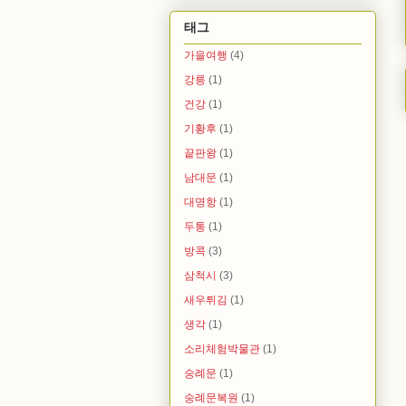
태그
가을여행
(4)
강릉
(1)
건강
(1)
기황후
(1)
끝판왕
(1)
남대문
(1)
대명항
(1)
두통
(1)
방콕
(3)
삼척시
(3)
새우튀김
(1)
생각
(1)
소리체험박물관
(1)
숭례문
(1)
숭례문복원
(1)