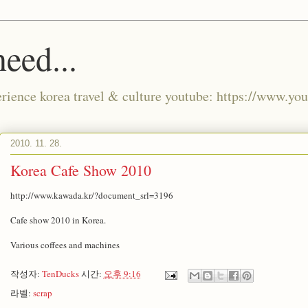
eed...
xperience korea travel & culture youtube: https://www.
2010. 11. 28.
Korea Cafe Show 2010
http://www.kawada.kr/?document_srl=3196
Cafe show 2010 in Korea.
Various coffees and machines
작성자:
TenDucks
시간:
오후 9:16
라벨:
scrap