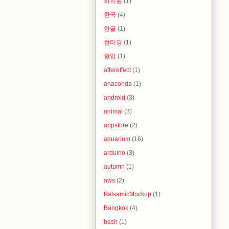
하지원
(1)
한국
(4)
한글
(1)
현미경
(1)
혈압
(1)
aftereffect
(1)
anaconda
(1)
android
(3)
animal
(3)
appstore
(2)
aquarium
(16)
arduino
(3)
autumn
(1)
aws
(2)
BalsamicMockup
(1)
Bangkok
(4)
bash
(1)