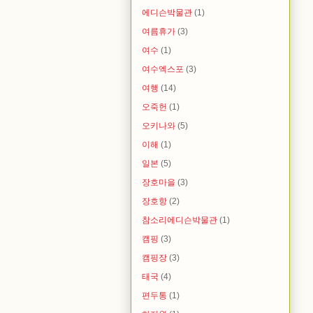
에디슨박물관
(1)
여름휴가
(3)
여수
(1)
여수엑스포
(3)
여행
(14)
오죽헌
(1)
오키나와
(5)
이해
(1)
일본
(5)
장호마을
(3)
장호항
(2)
참소리에디슨박물관
(1)
캠핑
(3)
캠핑장
(3)
태국
(4)
편두통
(1)