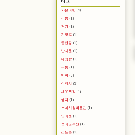
태그
가을여행
(4)
강릉
(1)
건강
(1)
기황후
(1)
끝판왕
(1)
남대문
(1)
대명항
(1)
두통
(1)
방콕
(3)
삼척시
(3)
새우튀김
(1)
생각
(1)
소리체험박물관
(1)
숭례문
(1)
숭례문복원
(1)
스노클
(2)